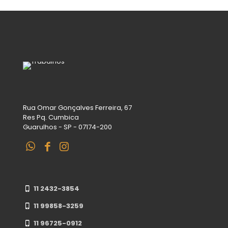
Rua Omar Gonçalves Ferreira, 67
Res Pq. Cumbica
Guarulhos - SP - 07174-200
11 2432-3854
11 99858-3259
11 96725-0912